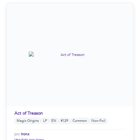
Act of Treason
Magic Origins
LP
EN
#129
Common
Non-Foil
por
Ironx
Vendido por Ironx