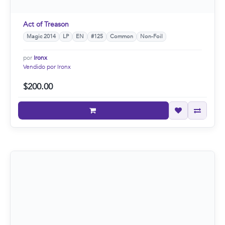
Act of Treason
Magic 2014
LP
EN
#125
Common
Non-Foil
por
Ironx
Vendido por Ironx
$200.00