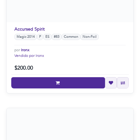
Accursed Spirit
Magic 2014
P
ES
#83
Common
Non-Foil
por
Ironx
Vendido por Ironx
$200.00