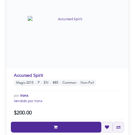
Accursed Spirit
Magic 2015
P
EN
#85
Common
Non-Foil
por
Ironx
Vendido por Ironx
$200.00