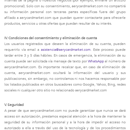
internas de la página o nuestros negocios (por ejemplo, enviarle un artículo
promocional). Solo con su consentimiento,
aerycardmarket.com
no compartirá
su información personal con terceras partes específicas fuera del grupo
afiliado a aerycardmarket.com que puedan querer contactarte para ofrecerle
productos, servicios u otras ofertas que puedan resultar de su interés.
IV. Condiciones del consentimiento y eliminación de cuenta
Los usuarios registrados que deseen la eliminación de su cuenta, pueden
requerirlo vía email a
asistencia@aerycardmarket.com
. Este proceso puede
tardar entre 3 y 5 días hábiles. En casos de emergencia, la eliminación de su
cuenta puede ser solicitada vía mensaje de texto por
WhatsApp
al número de
aerycardmarket.com. Es importante recalcar que, en caso de eliminación de
cuenta, aerycardmarket.com ocultará la información del usuario y sus
publicaciones, sin embargo, no controlamos ni nos hacemos responsable por
los listados publicados en otros buscadores como Google, Yahoo, Bing, redes
sociales ni cualquier otro sitio no relacionado aerycardmarket.com
V. Seguridad
A pesar de que aerycardmarket.com no puede garantizar que nunca se dará
acceso sin autorización, prestamos especial atención a la hora de mantener la
seguridad de su información personal y a la hora de impedir el acceso no
autorizado a ella a través del uso de la tecnología y de los procedimientos