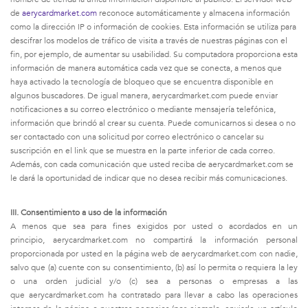
de
aerycardmarket.com
reconoce automáticamente y almacena información
como la dirección IP o información de cookies. Esta información se utiliza para
descifrar los modelos de tráfico de visita a través de nuestras páginas con el
fin, por ejemplo, de aumentar su usabilidad. Su computadora proporciona esta
información de manera automática cada vez que se conecta, a menos que
haya activado la tecnología de bloqueo que se encuentra disponible en
algunos buscadores. De igual manera, aerycardmarket.com puede enviar
notificaciones a su correo electrónico o mediante mensajería telefónica,
información que brindó al crear su cuenta. Puede comunicarnos si desea o no
ser contactado con una solicitud por correo electrónico o cancelar su
suscripción en el link que se muestra en la parte inferior de cada correo.
Además, con cada comunicación que usted reciba de aerycardmarket.com se
le dará la oportunidad de indicar que no desea recibir más comunicaciones.
III. Consentimiento a uso de la información
A menos que sea para fines exigidos por usted o acordados en un
principio,
aerycardmarket.com
no compartirá la información personal
proporcionada por usted en la página web de
aerycardmarket.com
con nadie,
salvo que (a) cuente con su consentimiento, (b) así lo permita o requiera la ley
o una orden judicial y/o (c) sea a personas o empresas a las
que
aerycardmarket.com
ha contratado para llevar a cabo las operaciones